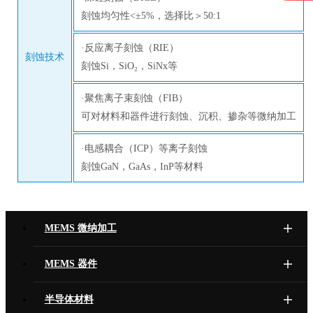
刻蚀均匀性<±5%，选择比＞50:1
·反应离子刻蚀（RIE）
刻蚀技术
刻蚀Si，SiO₂，SiNx等
·聚焦离子束刻蚀（FIB）
可对材料和器件进行刻蚀、沉积、掺杂等微纳加工
·电感耦合（ICP）等离子刻蚀
刻蚀GaN，GaAs，InP等材料
MEMS 微纳加工
MEMS 器件
半导体材料