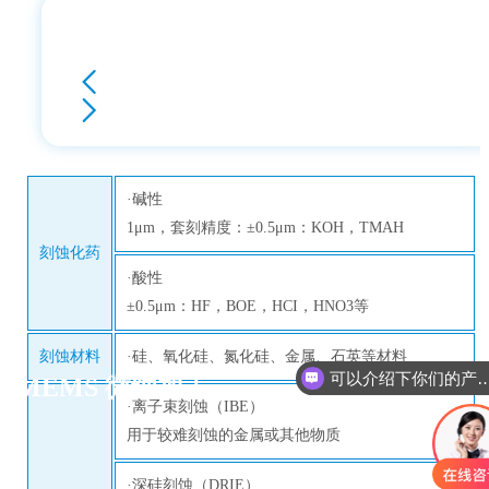
·碱性
1μm，套刻精度：±0.5μm：KOH，TMAH
刻蚀化药
·酸性
±0.5μm：HF，BOE，HCI，HNO3等
刻蚀材料
·硅、氧化硅、氮化硅、金属、石英等材料
可以介绍下你们的产
MEMS 微纳加工
·离子束刻蚀（IBE）
用于较难刻蚀的金属或其他物质
·深硅刻蚀（DRIE）